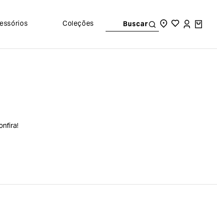
essórios
Coleções
Buscar
nfira!