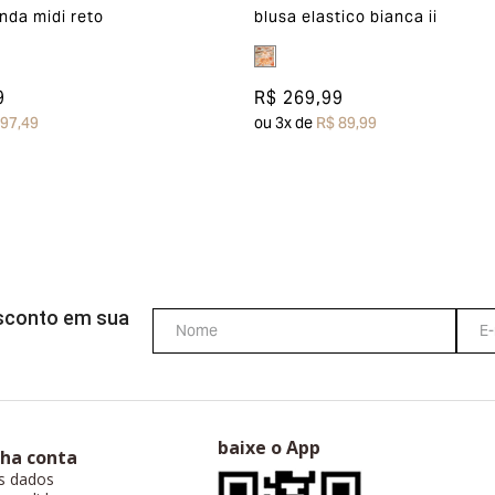
nda midi reto
blusa elastico bianca ii
9
R$ 269,99
 97,49
ou
3
x de
R$ 89,99
esconto em sua
baixe o App
ha conta
s dados