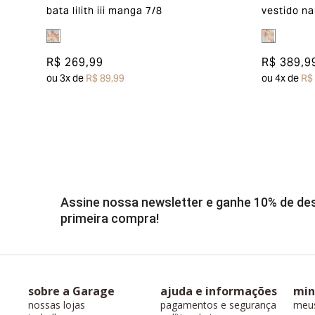
bata lilith iii manga 7/8
vestido na
R$ 269,99
R$ 389,9
ou
3
x de
R$ 89,99
ou
4
x de
R$
Assine nossa newsletter e ganhe 10% de d
primeira compra!
sobre a Garage
ajuda e informações
min
nossas lojas
pagamentos e segurança
meu