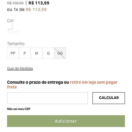
R$
113
,
99
R$
189
,
99
ou
1
x de
R$
113
,
99
Cor
Tamanho
PP
P
M
G
GG
Guia de Medidas
Não sei meu CEP