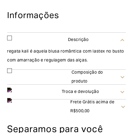
Informações
Descrição
regata kali é aquela blusa romântica com lastex no busto
com amarração e regulagem das alças.
Composição do
produto
Troca e devolução
Frete Grátis acima de
Troca
R$500,00
A solicitação de troca pode ser feita em até 30 (trinta)
Separamos para você
dias corridos, a contar do recebimento do produto. Ao