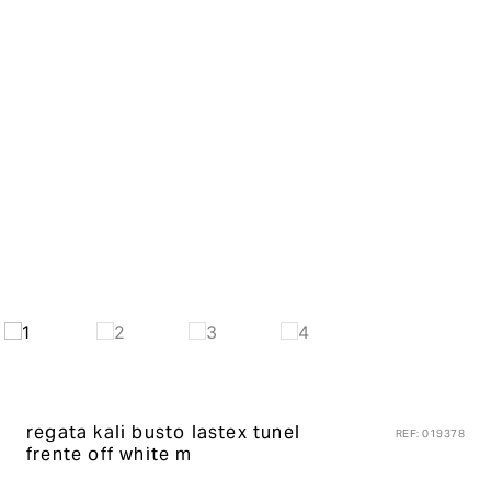
regata kali busto lastex tunel
REF
:
019378
frente
off white m