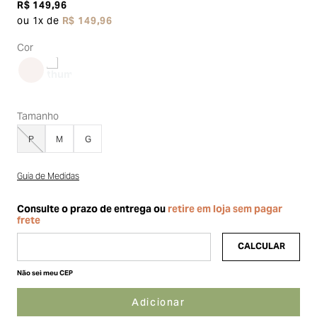
R$
149
,
96
ou
1
x de
R$
149
,
96
Cor
Tamanho
P
M
G
Guia de Medidas
Não sei meu CEP