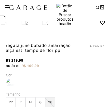
regata june babado amarração
REF
:
032167
alça
est. tempo de flor pp
R$
219
,
99
ou
2
x de
R$
109
,
99
Cor
Tamanho
PP
P
M
G
GG