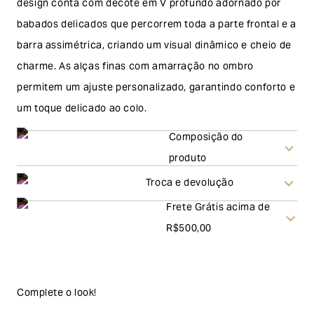
design conta com decote em V profundo adornado por
babados delicados que percorrem toda a parte frontal e a
barra assimétrica, criando um visual dinâmico e cheio de
charme. As alças finas com amarração no ombro
permitem um ajuste personalizado, garantindo conforto e
um toque delicado ao colo.
Composição do
produto
Troca e devolução
Frete Grátis acima de
Troca
R$500,00
A solicitação de troca pode ser feita em até 30 (trinta)
dias corridos, a contar do recebimento do produto. Ao
escolher a modalidade troca, no final do processo de
Complete o look!