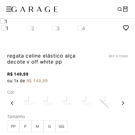
regata celine elástico alça
REF
:
013580
decote v
off white pp
R$
149
,
99
ou
1
x de
R$
149
,
99
Cor
Tamanho
PP
P
M
G
GG