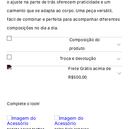
o ajuste na parte de trás oferecem praticidade e um
caimento que se adapta ao corpo. Uma peça versátil,
fácil de combinar e perfeita para acompanhar diferentes
composições no dia a dia.
Composição do
produto
Troca e devolução
Frete Grátis acima de
Troca
R$500,00
A solicitação de troca pode ser feita em até 30 (trinta)
dias corridos, a contar do recebimento do produto. Ao
escolher a modalidade troca, no final do processo de
Complete o look!
envio do produto e conferência interna por parte da
Garage, você receberá um vale no valor