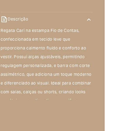
Descrição
Regata Cari na estampa Fio de Contas,
confeccionada em tecido leve que
proporciona caimento fluido e conforto ao
vestir. Possui alças ajustáveis, permitindo
regulagem personalizada, e barra com corte
assimétrico, que adiciona um toque moderno
e diferenciado ao visual. Ideal para combinar
com saias, calças ou shorts, criando looks
versáteis para o dia a dia ou ocasiões
especiais.
Composição do produto