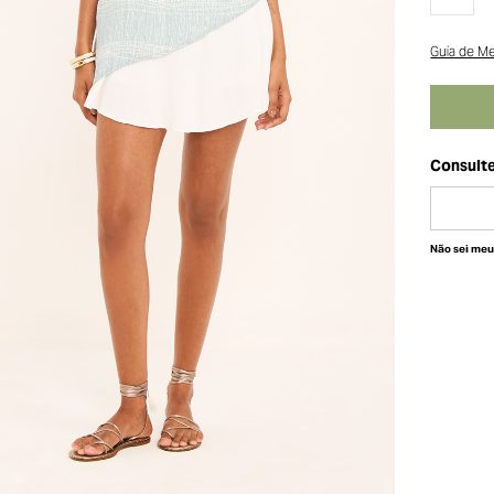
Guia de M
Não sei me