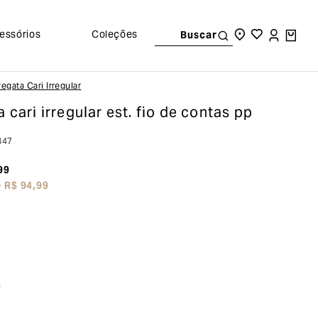
essórios
Coleções
Buscar
Regata Cari Irregular
a cari irregular
est. fio de contas pp
847
99
e
R$
94
,
99
o