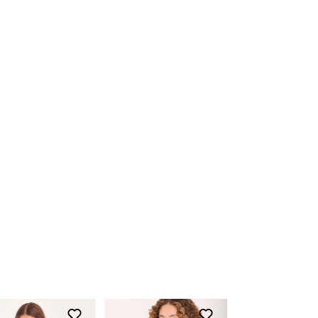
nossas lojas físicas, basta apresentar o
produto devidamente etiquetado junto a
nota fiscal.
Para acessar o troque fácil,
clique aqui
Devolução
O início do processo de devolução deve
ser feito em até 07 (sete) dias corridos, a
contar do recebimento do produto. A
restituição do valor pago será realizada
em até 03 (três) dias após a entrada e
conferência do produto em nossa fábrica,
clique aqui e fique por dentro dos prazos
de acordo com a opção de pagamento