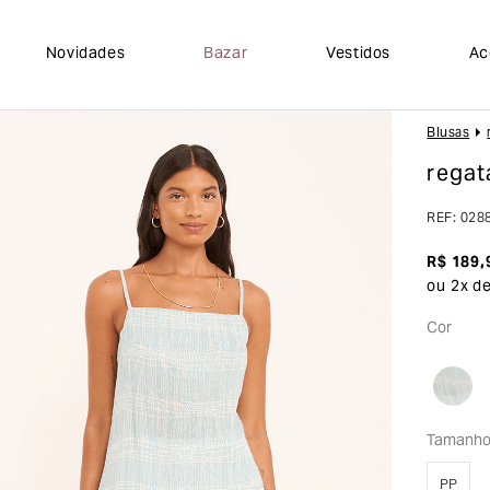
Novidades
Bazar
Vestidos
Ac
Blusas
regat
REF
:
028
R$
189
,
ou
2
x d
Cor
Tamanh
PP