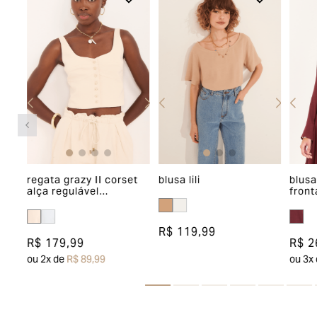
regata grazy II corset
blusa lili
blusa
pa
alça regulável
front
abotoamento frente
R$ 119,99
R$ 179,99
R$ 2
ou
2
x de
R$ 89,99
ou
3
x