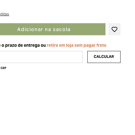
edidas
Adicionar na sacola
u CEP