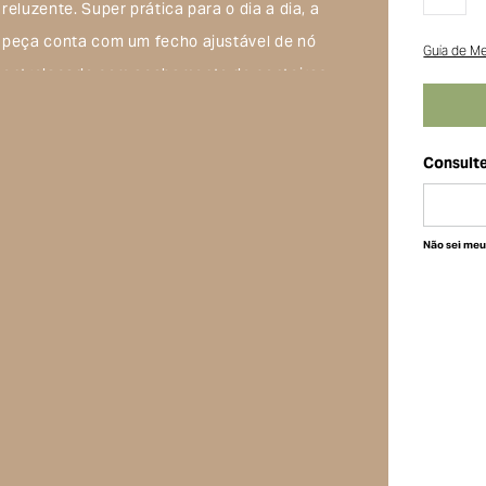
reluzente. Super prática para o dia a dia, a
peça conta com um fecho ajustável de nó
Guia de M
entrelaçado com acabamento de ponteiras
metalizadas douradas, permitindo o ajuste
perfeito para diferentes tamanhos de pulso.
Composição do produto
Não sei me
Troca e devolução
Frete Grátis acima de R$500,00
Troca
A solicitação de troca pode ser feita em
até 30 (trinta) dias corridos, a contar do
recebimento do produto. Ao escolher a
modalidade troca, no final do processo de