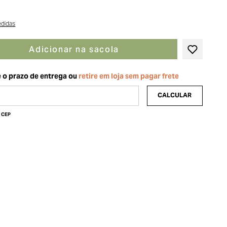
edidas
Adicionar na sacola
u CEP