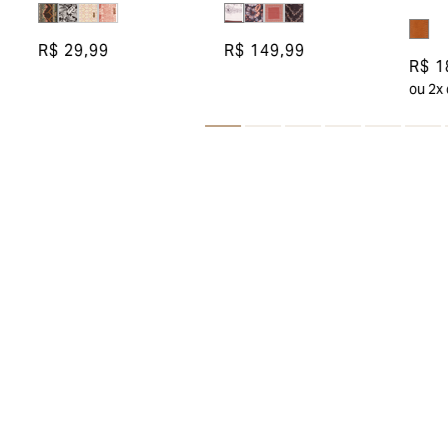
R$ 29,99
R$ 149,99
R$ 1
ou
2
x
Assine nossa newsletter e ganhe 10% de d
primeira compra!