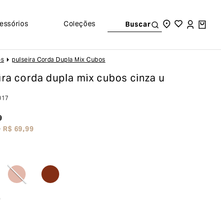
essórios
Coleções
Buscar
os
Pulseira Corda Dupla Mix Cubos
ira corda dupla mix cubos
cinza u
017
9
e
R$
69
,
99
o