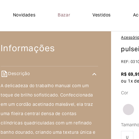
Novidades
Bazar
Vestidos
Ac
Acessóri
Informações
pulse
REF
:
031
Descrição
R$
69
,
9
ou
1
x d
A delicadeza do trabalho manual com um
Cor
toque de brilho sofisticado. Confeccionada
em um cordão acetinado maleável, ela traz
uma fileira central densa de contas
cilíndricas quadriculadas com um refinado
Tamanh
banho dourado, criando uma textura única e
U