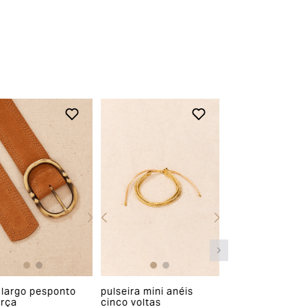
ser feito em até 07 (sete) dias corridos, a
contar do recebimento do produto. A
restituição do valor pago será realizada
em até 03 (três) dias após a entrada e
conferência do produto em nossa fábrica,
clique aqui e fique por dentro dos prazos
de acordo com a opção de pagamento
escolhida.
Para acessar o troque fácil, clique aqui e
opte pela opção “devolver”.
OBS.: a restituição do valor do frete será
paga proporcionalmente ao número de
peças devolvidas.
 largo pesponto
pulseira mini anéis
brinco metal anz
Descontos e promoções
rça
cinco voltas