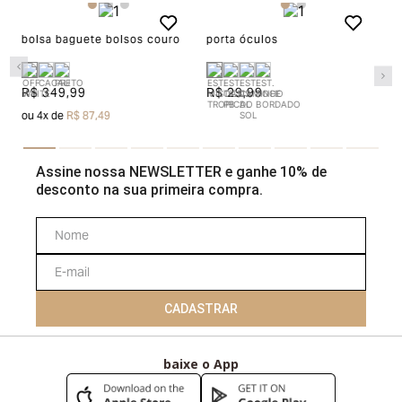
envio do produto e conferência interna por parte da
Garage, você receberá um vale no valor
bolsa baguete bolsos couro
porta óculos
c
correspondente a(s) peça(s) aprovada(s) para efetuar
uma nova compra pelo site.
R$ 349,99
R$ 29,99
R
ou
4
x de
R$ 87,49
Aah, as peças compradas na loja online também podem
ser trocadas em uma de nossas lojas físicas, basta
Assine nossa NEWSLETTER e ganhe 10% de
apresentar o produto devidamente etiquetado junto a
desconto na sua primeira compra.
nota fiscal.
Para acessar o troque fácil,
clique aqui
Devolução
CADASTRAR
O início do processo de devolução deve ser feito em
até 07 (sete) dias corridos, a contar do recebimento do
baixe o App
produto. A restituição do valor pago será realizada em