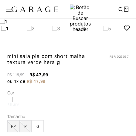
mini saia pia com short malha
REF
:
023057
textura
verde hera g
R$
47
,
99
R$
119
,
99
ou
1
x de
R$
47
,
99
Cor
Tamanho
PP
P
G