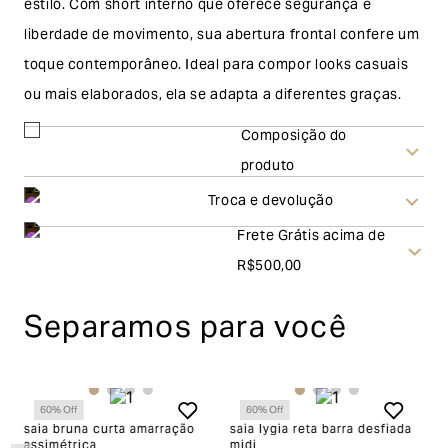
estilo. Com short interno que oferece segurança e
liberdade de movimento, sua abertura frontal confere um
toque contemporâneo. Ideal para compor looks casuais
ou mais elaborados, ela se adapta a diferentes graças.
Composição do
produto
Troca e devolução
Frete Grátis acima de
Troca
R$500,00
A solicitação de troca pode ser feita em até 30 (trinta)
Separamos para você
dias corridos, a contar do recebimento do produto. Ao
escolher a modalidade troca, no final do processo de
envio do produto e conferência interna por parte da
60
% Off
60
% Off
Garage, você receberá um vale no valor
ta
saia bruna curta amarração
saia lygia reta barra desfiada
s
assimétrica
midi
a