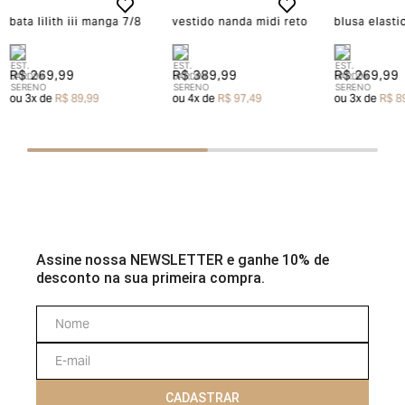
bata lilith iii manga 7/8
vestido nanda midi reto
blusa elasti
R$ 269,99
R$ 389,99
R$ 269,99
ou
3
x de
R$ 89,99
ou
4
x de
R$ 97,49
ou
3
x de
R$ 8
Assine nossa NEWSLETTER e ganhe 10% de
desconto na sua primeira compra.
CADASTRAR