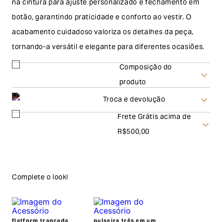
na cintura para ajuste personalizado e fechamento em
botão, garantindo praticidade e conforto ao vestir. O
acabamento cuidadoso valoriza os detalhes da peça,
tornando-a versátil e elegante para diferentes ocasiões.
Composição do
produto
Troca e devolução
Frete Grátis acima de
Troca
R$500,00
A solicitação de troca pode ser feita em até 30 (trinta)
dias corridos, a contar do recebimento do produto. Ao
escolher a modalidade troca, no final do processo de
Complete o look!
envio do produto e conferência interna por parte da
Garage, você receberá um vale no valor
flatform trançada
pulseira três em um