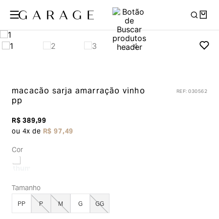
macacão sarja amarração
vinho
REF
:
030562
pp
R$
389
,
99
ou
4
x de
R$
97
,
49
Cor
Tamanho
PP
P
M
G
GG