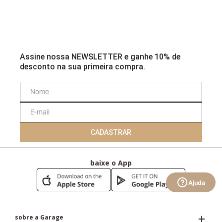
R$ 269,99
R$ 389,99
R$ 269,99
ou
3
x de
R$ 89,99
ou
4
x de
R$ 97,49
ou
3
x de
R$ 8
Assine nossa NEWSLETTER e ganhe 10% de
desconto na sua primeira compra.
CADASTRAR
Ajuda
baixe o App