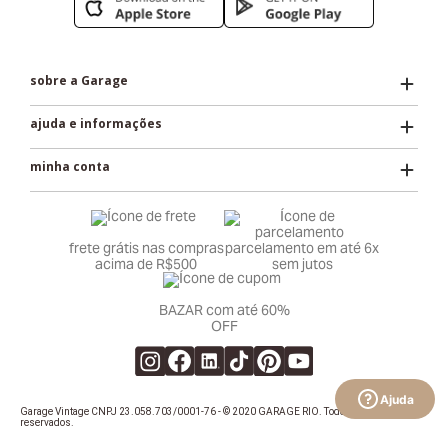
Para acessar o troque fácil, clique aqui e opte pela
opção “devolver”.
sobre a Garage
OBS.: a restituição do valor do frete será paga
ajuda e informações
proporcionalmente ao número de peças devolvidas.
minha conta
Descontos e promoções
Caso tenha adquirido o produto com algum desconto
frete grátis nas compras
parcelamento em até 6x
de ação ou vale, o valor reembolsado será o mesmo
acima de R$500
sem jutos
pago na hora da compra.
BAZAR com até 60%
OFF
Clique aqui
para ler o nosso regulamento completo
Ajuda
Garage Vintage CNPJ 23.058.703/0001-76 - © 2020 GARAGE RIO. Todos os direitos
reservados.