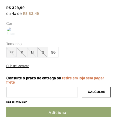
R$
329
,
99
ou
4
x de
R$
82
,
49
Cor
Tamanho
PP
P
M
G
GG
Guia de Medidas
Não sei meu CEP