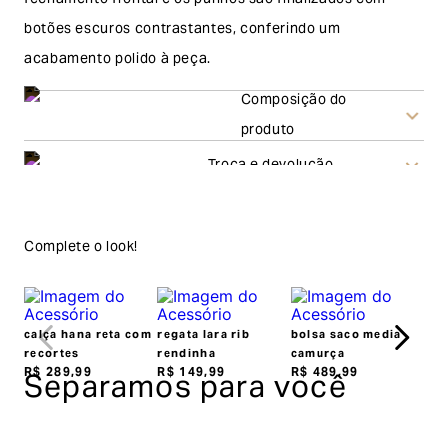
fechamento frontal e os punhos são finalizados com
botões escuros contrastantes, conferindo um
acabamento polido à peça.
Composição do
produto
Troca e devolução
Frete Grátis acima de
Troca
R$500,00
Complete o look!
A solicitação de troca pode ser feita em até 30 (trinta)
dias corridos, a contar do recebimento do produto. Ao
escolher a modalidade troca, no final do processo de
calça hana reta com
regata lara rib
bolsa saco media
envio do produto e conferência interna por parte da
recortes
rendinha
camurça
Separamos para você
R$
289
,
99
R$
149
,
99
R$
489
,
99
Garage, você receberá um vale no valor
correspondente a(s) peça(s) aprovada(s) para efetuar
uma nova compra pelo site.