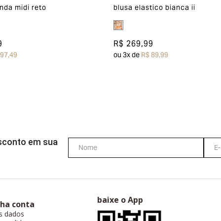
nda midi reto
blusa elastico bianca ii
9
R$ 269,99
 97,49
ou
3
x de
R$ 89,99
esconto em sua
baixe o App
ha conta
s dados