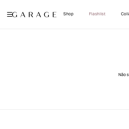
Shop
Flashlist
Col
Não s