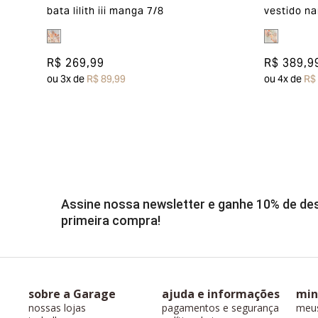
bata lilith iii manga 7/8
vestido na
R$ 269,99
R$ 389,9
ou
3
x de
R$ 89,99
ou
4
x de
R$
Assine nossa newsletter e ganhe 10% de d
primeira compra!
sobre a Garage
ajuda e informações
min
nossas lojas
pagamentos e segurança
meu