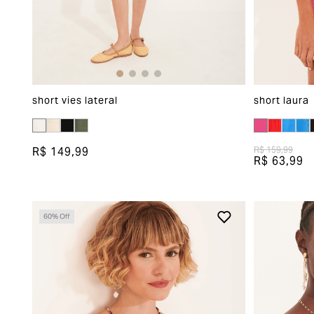
short vies lateral
short laura
R$ 149,99
R$ 159,99
R$ 63,99
60
% Off