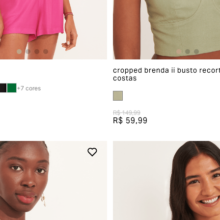
cropped brenda ii busto recor
costas
+
7
cores
R$ 149,99
R$ 59,99