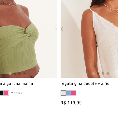
m alça luna malha
regata gina decote v a fio
+
2
cores
R$ 119,99