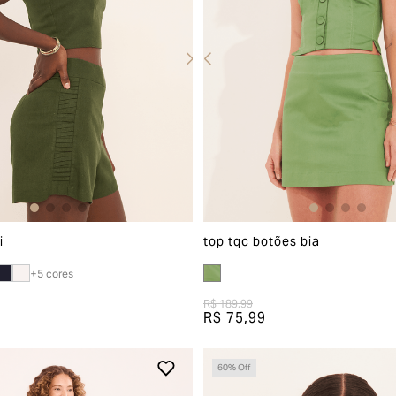
i
top tqc botões bia
+
5
cores
R$ 189,99
R$ 75,99
60
% Off