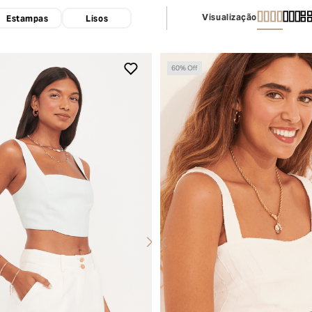
Visualização
Estampas
Lisos
60
% Off