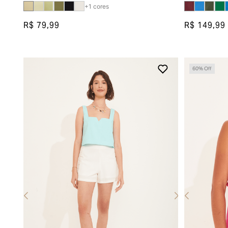
+
1
cores
R$ 79,99
R$ 149,99
60
% Off