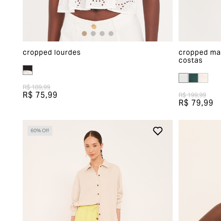
cropped lourdes
cropped mad
costas
R$ 189,99
R$ 75,99
R$ 199,99
R$ 79,99
60
% Off