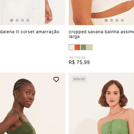
alena lll corset amarração
cropped savana bainha assimé
larga
R$ 189,99
R$ 75,99
60
% Off