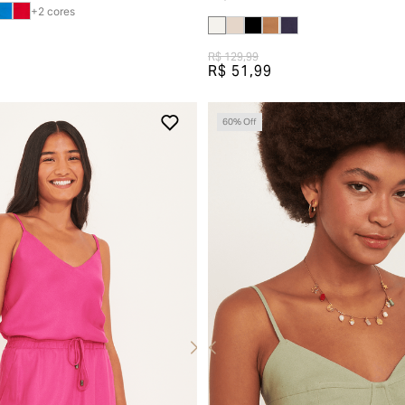
+
2
cores
R$ 129,99
R$ 51,99
60
% Off