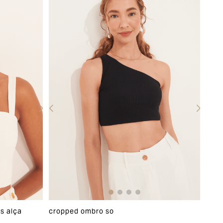
as alça
cropped ombro so