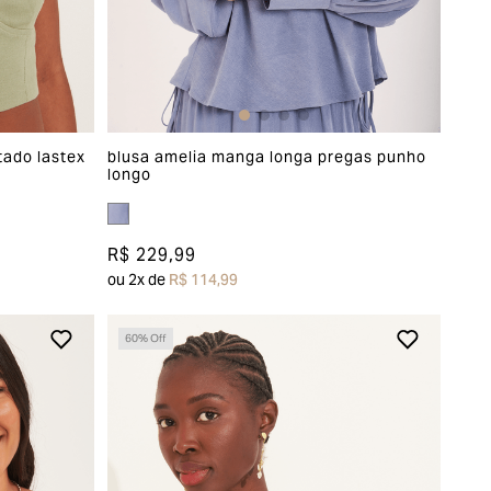
tado lastex
blusa amelia manga longa pregas punho
longo
R$ 229,99
ou
2
x de
R$ 114,99
60
% Off