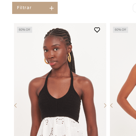
Filtrar
60
% Off
60
% Off