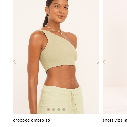
cropped ombro só
short vies l