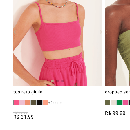
top reto giulia
cropped se
+
2
cores
R$ 99,99
R$ 79,99
R$ 31,99