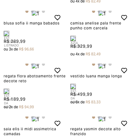
ou
4
x de
R$ 82,49
blusa sofia ii manga babados
camisa anelise pala frente
punho com carcela
R$ 289,99
R$ 329,99
ou
3
x de
R$ 96,66
ou
4
x de
R$ 82,49
regata flora abotoamento frente
vestido luana manga longa
decote reto
R$ 499,99
R$ 189,99
ou
6
x de
R$ 83,33
ou
2
x de
R$ 94,99
saia elis ii midi assimetrica
regata yasmin decote alto
camadas
franzido