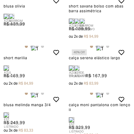
blusa olivia
short savana bolso com abas
barra assimétrica
R$ 139,99
R$ 189,99
ou
2
x de
R$ 94,99
40
% Off
short marilia
calça serena elástico largo
R$ 169,99
R$ 279,99
R$ 167,99
ou
2
x de
R$ 84,99
ou
2
x de
R$ 83,99
blusa melinda manga 3/4
calça moni pantalona com lenço
ii
R$ 249,99
R$ 329,99
ou
3
x de
R$ 83,33