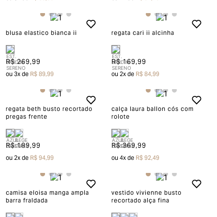
blusa elastico bianca ii
regata cari ii alcinha
R$ 269,99
R$ 169,99
ou
3
x de
R$ 89,99
ou
2
x de
R$ 84,99
regata beth busto recortado
calça laura ballon cós com
pregas frente
rolote
R$ 189,99
R$ 369,99
ou
2
x de
R$ 94,99
ou
4
x de
R$ 92,49
camisa eloisa manga ampla
vestido vivienne busto
barra fraldada
recortado alça fina