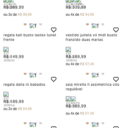
R$ 299,99
R$ 379,99
ou
3
x de
R$ 99,99
ou
4
x de
R$ 94,99
regata kali busto lastex tunel
vestido julieta vii midi busto
frente
franzido duas marias
R$ 149,99
R$ 389,99
ou
4
x de
R$ 97,49
regata dalia iii babados
saia mirella II assimetrica cós
regulável
R$ 189,99
R$ 389,99
ou
2
x de
R$ 94,99
ou
4
x de
R$ 97,49