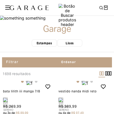
Garage
Estampas
Lisos
Filtrar
1698
resultados
bata lilith iii manga 7/8
vestido nanda midi reto
R$ 269,99
R$ 389,99
ou
3
x de
R$ 89,99
ou
4
x de
R$ 97,49