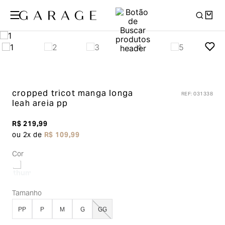
cropped tricot manga longa
REF
:
031338
leah
areia pp
R$
219
,
99
ou
2
x de
R$
109
,
99
Cor
Tamanho
PP
P
M
G
GG