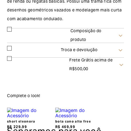
de renda ou regatas básicas. Possui uma trama rica com
desenhos geométricos vazados e modelagem mais curta
com acabamento ondulado.
Composição do
produto
Troca e devolução
Frete Grátis acima de
Troca
R$500,00
A solicitação de troca pode ser feita em até 30 (trinta)
dias corridos, a contar do recebimento do produto. Ao
escolher a modalidade troca, no final do processo de
Complete o look!
envio do produto e conferência interna por parte da
Garage, você receberá um vale no valor
correspondente a(s) peça(s) aprovada(s) para efetuar
short eleonora
bota cano alto free
R$
229
,
99
R$
469
,
99