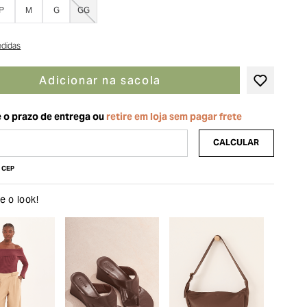
P
M
G
GG
edidas
Adicionar na sacola
u CEP
 o look!