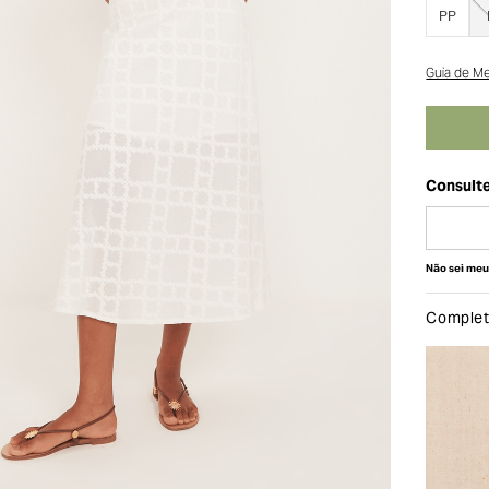
PP
Guia de M
Não sei me
Complete