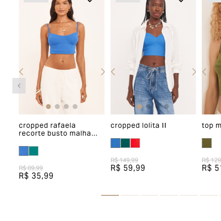
e
cropped rafaela
cropped lolita II
top m
tas
recorte busto malha
textura
R$ 149,99
R$ 129
R$ 59,99
R$ 5
R$ 89,99
R$ 35,99