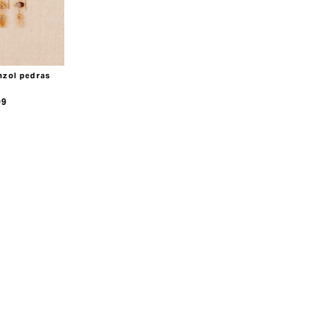
nzol pedras
99