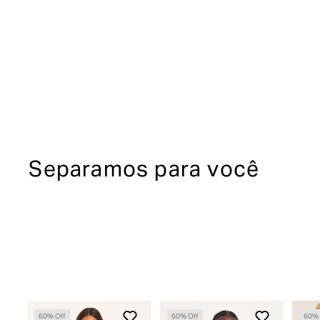
Separamos para você
60
% Off
60
% Off
60
% 