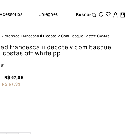
Acessórios
Coleções
Buscar
s
Cropped Francesca Ii Decote V Com Basque Lastex Costas
ed francesca ii decote v com basque
x costas
off white pp
161
R$
67
,
99
e
R$
67
,
99
o