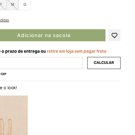
P
M
G
edidas
Adicionar na sacola
u CEP
 o look!