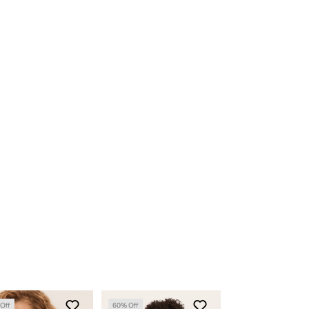
nossas lojas físicas, basta apresentar o
produto devidamente etiquetado junto a
nota fiscal.
Para acessar o troque fácil,
clique aqui
Devolução
O início do processo de devolução deve
ser feito em até 07 (sete) dias corridos, a
contar do recebimento do produto. A
restituição do valor pago será realizada
em até 03 (três) dias após a entrada e
conferência do produto em nossa fábrica,
clique aqui e fique por dentro dos prazos
de acordo com a opção de pagamento
Off
60
% Off
60
% Off