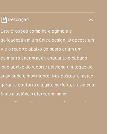
Descrição
Este cropped combina elegância e
delicadeza em um único design. O decote em
V e o recorte abaixo do busto criam um
caimento encantador, enquanto o babado
logo abaixo do recorte adiciona um toque de
suavidade e movimento. Nas costas, o lastex
garante conforto e ajuste perfeito, e as alças
finas ajustáveis oferecem maior
versatilidade. Ideal para quem busca um look
leve, feminino e cheio de estilo.
Composição do produto