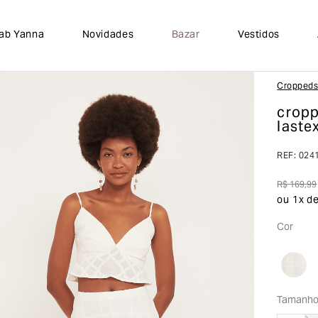
lab Yanna
Novidades
Bazar
Vestidos
Cropped
cropp
laste
REF
:
024
R$
169
,
99
ou
1
x d
Cor
Tamanh