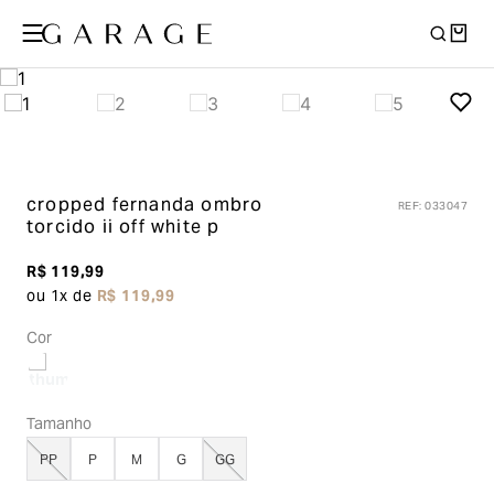
cropped fernanda ombro
REF
:
033047
torcido ii
off white p
R$
119
,
99
ou
1
x de
R$
119
,
99
Cor
Tamanho
PP
P
M
G
GG