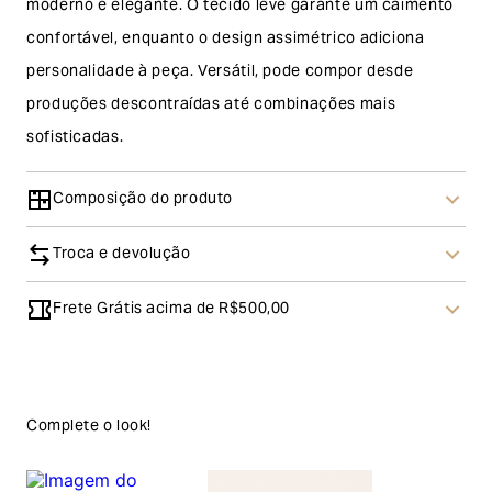
moderno e elegante. O tecido leve garante um caimento
confortável, enquanto o design assimétrico adiciona
personalidade à peça. Versátil, pode compor desde
produções descontraídas até combinações mais
sofisticadas.
Composição do produto
Troca e devolução
Frete Grátis acima de R$500,00
Troca
A solicitação de troca pode ser feita em até 30 (trinta)
dias corridos, a contar do recebimento do produto. Ao
escolher a modalidade troca, no final do processo de
Complete o look!
envio do produto e conferência interna por parte da