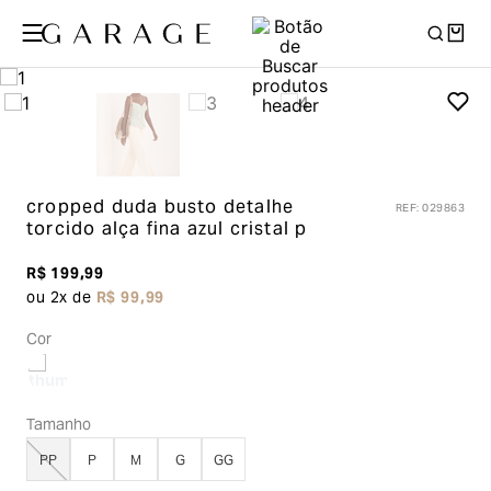
cropped duda busto detalhe
REF
:
029863
torcido alça fina
azul cristal p
R$
199
,
99
ou
2
x de
R$
99
,
99
Cor
Tamanho
PP
P
M
G
GG