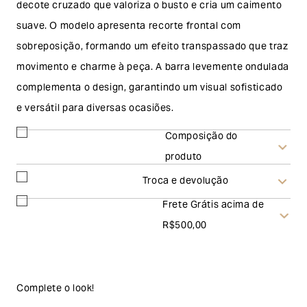
decote cruzado que valoriza o busto e cria um caimento
suave. O modelo apresenta recorte frontal com
sobreposição, formando um efeito transpassado que traz
movimento e charme à peça. A barra levemente ondulada
complementa o design, garantindo um visual sofisticado
e versátil para diversas ocasiões.
Composição do
produto
Troca e devolução
Frete Grátis acima de
Troca
R$500,00
A solicitação de troca pode ser feita em até 30 (trinta)
dias corridos, a contar do recebimento do produto. Ao
escolher a modalidade troca, no final do processo de
Complete o look!