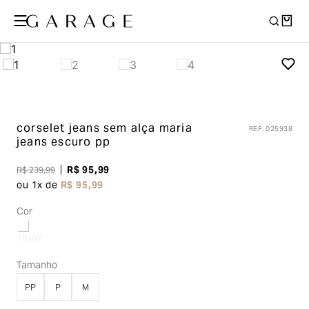
corselet jeans sem alça maria
REF
:
025938
jeans escuro pp
R$
95
,
99
R$
239
,
99
ou
1
x de
R$
95
,
99
Cor
Tamanho
PP
P
M