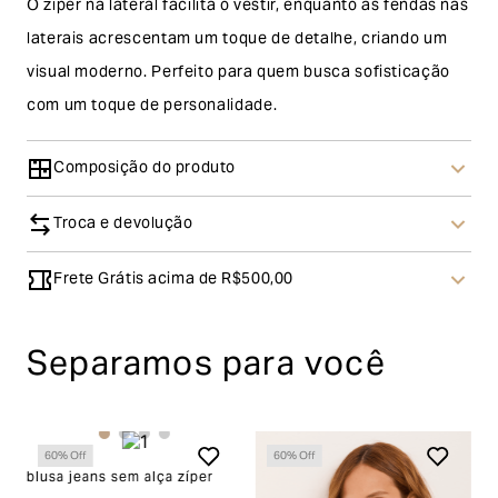
O zíper na lateral facilita o vestir, enquanto as fendas nas
laterais acrescentam um toque de detalhe, criando um
visual moderno. Perfeito para quem busca sofisticação
com um toque de personalidade.
Composição do produto
Troca e devolução
Frete Grátis acima de R$500,00
Troca
A solicitação de troca pode ser feita em até 30 (trinta)
Separamos para você
dias corridos, a contar do recebimento do produto. Ao
escolher a modalidade troca, no final do processo de
envio do produto e conferência interna por parte da
60
% Off
60
% Off
Garage, você receberá um vale no valor
pa
blusa jeans sem alça zíper
b
f