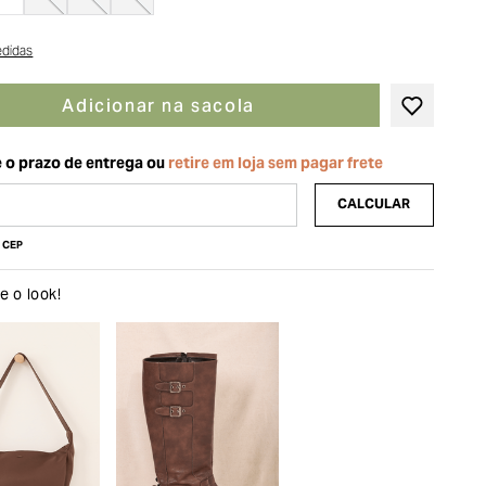
edidas
Adicionar na sacola
u CEP
 o look!