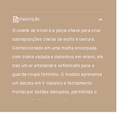
Descrição
O colete de tricot é a peça-chave para criar
sobreposições cheias de estilo e textura.
Confeccionado em uma malha encorpada
com trama vazada e desenhos em relevo, ele
traz um ar artesanal e sofisticado para o
guarda-roupa feminino. O modelo apresenta
um decote em V clássico e fechamento
frontal por botões delicados, permitindo o
uso tanto fechado, como blusa, quanto
aberto, como sobreposição. Com modelagem
levemente box e sem mangas, esta peça é
ideal para transitar entre estações,