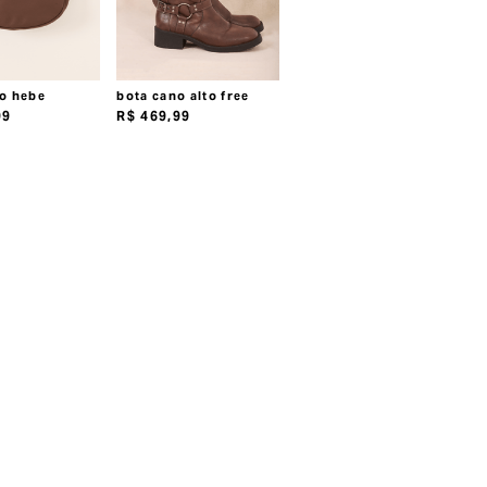
o hebe
bota cano alto free
99
R$
469
,
99