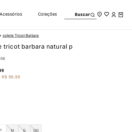
Acessórios
Coleções
Buscar
Colete Tricot Barbara
e tricot barbara
natural p
356
99
e
R$
99
,
99
o
P
M
G
GG