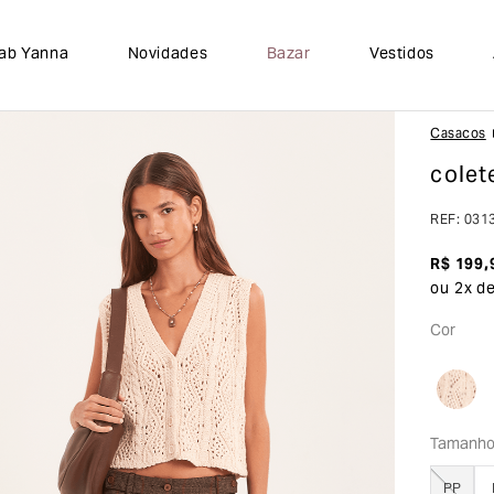
lab Yanna
Novidades
Bazar
Vestidos
Casacos
colet
REF
:
031
R$
199
,
ou
2
x d
Cor
Tamanh
PP