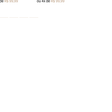
 de
R$ 99,99
ou
4
x de
R$ 99,99
ou
3
x de
R$ 106,6
esconto em sua