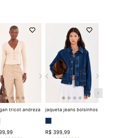
gan tricot andreza
jaqueta jeans bolsinhos
casaco tricot g
99,99
R$ 399,99
R$ 319,99