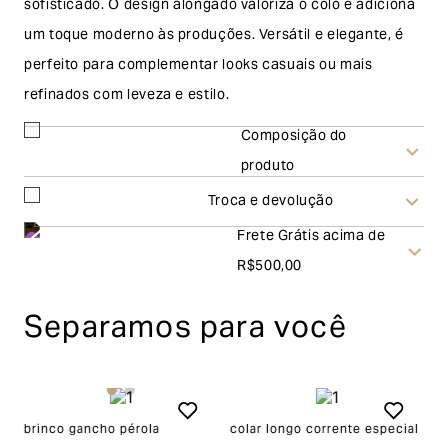
sofisticado. O design alongado valoriza o colo e adiciona
um toque moderno às produções. Versátil e elegante, é
perfeito para complementar looks casuais ou mais
refinados com leveza e estilo.
Composição do
produto
Troca e devolução
Frete Grátis acima de
Troca
R$500,00
A solicitação de troca pode ser feita em até 30 (trinta)
Separamos para você
dias corridos, a contar do recebimento do produto. Ao
escolher a modalidade troca, no final do processo de
envio do produto e conferência interna por parte da
Garage, você receberá um vale no valor
brinco gancho pérola
colar longo corrente especial
b