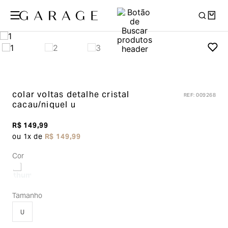
colar voltas detalhe cristal
REF
:
009268
cacau/niquel u
R$
149
,
99
ou
1
x de
R$
149
,
99
Cor
Tamanho
U