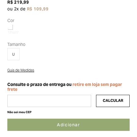
R$
219
,
99
ou
2
x de
R$
109
,
99
Cor
Tamanho
U
Guia de Medidas
Não sei meu CEP