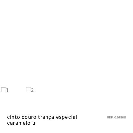
cinto couro trança especial
REF
:
026868
caramelo u