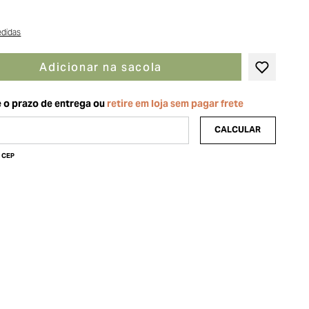
edidas
Adicionar na sacola
u CEP