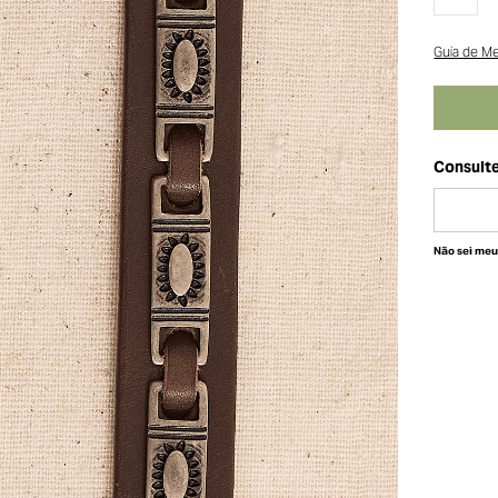
Guia de M
Não sei me