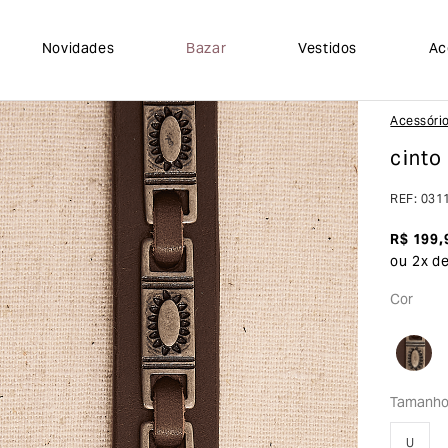
Novidades
Bazar
Vestidos
Ac
Acessóri
cinto
REF
:
031
R$
199
,
ou
2
x d
Cor
Tamanh
U