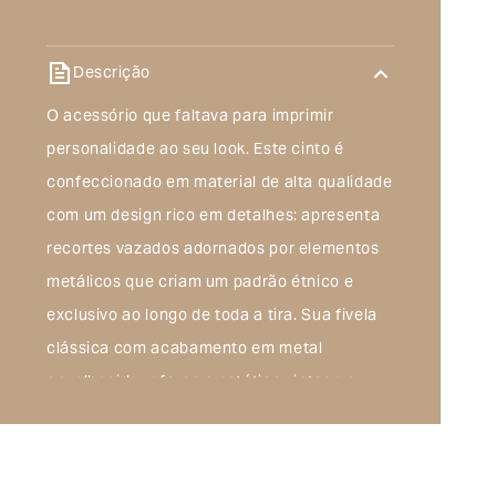
Descrição
O acessório que faltava para imprimir
personalidade ao seu look. Este cinto é
confeccionado em material de alta qualidade
com um design rico em detalhes: apresenta
recortes vazados adornados por elementos
metálicos que criam um padrão étnico e
exclusivo ao longo de toda a tira. Sua fivela
clássica com acabamento em metal
envelhecido reforça a estética vintage e
rústica, tornando-o a escolha ideal para
complementar produções com uma pegada
folk. Por ser um modelo fino, ele é