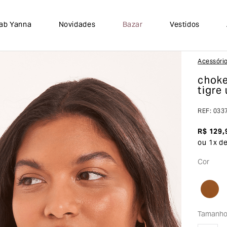
lab Yanna
Novidades
Bazar
Vestidos
Acessóri
choke
tigre 
REF
:
033
R$
129
,
ou
1
x d
Cor
Tamanh