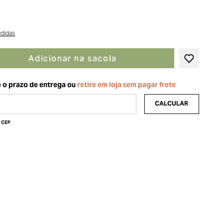
edidas
Adicionar na sacola
u CEP