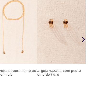
voltas pedras olho de
argola vazada com pedra
semijoia
olho de tigre
,99
R$ 89,99
R$ 84,99
e