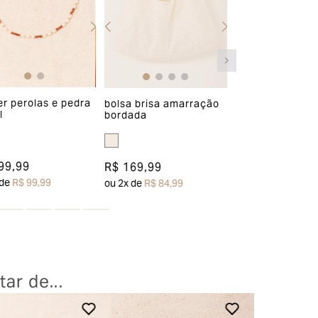
r perolas e pedra
bolsa brisa amarração
escapulário cris
l
bordada
tarot místico
99,99
R$ 169,99
R$ 129,99
 de
R$ 99,99
ou
2
x de
R$ 84,99
ar de...