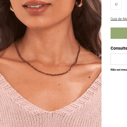
U
Guia de M
Não sei me