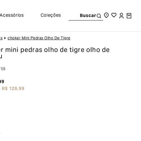
Acessórios
Coleções
Buscar
os
Choker Mini Pedras Olho De Tigre
r mini pedras olho de tigre
olho de
u
759
99
e
R$
129
,
99
o