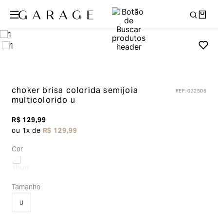
choker brisa colorida semijoia
REF
:
032506
multicolorido u
R$
129
,
99
ou
1
x de
R$
129
,
99
Cor
Tamanho
U