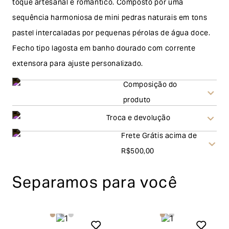
toque artesanal e romântico. Composto por uma
sequência harmoniosa de mini pedras naturais em tons
pastel intercaladas por pequenas pérolas de água doce.
Fecho tipo lagosta em banho dourado com corrente
extensora para ajuste personalizado.
Composição do
produto
Troca e devolução
Frete Grátis acima de
Troca
R$500,00
A solicitação de troca pode ser feita em até 30 (trinta)
Separamos para você
dias corridos, a contar do recebimento do produto. Ao
escolher a modalidade troca, no final do processo de
envio do produto e conferência interna por parte da