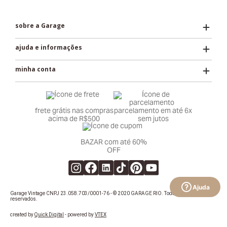
dentro dos prazos de acordo com a opção de
sobre a Garage
pagamento escolhida.
ajuda e informações
Para acessar o troque fácil, clique aqui e opte pela
opção “devolver”.
minha conta
OBS.: a restituição do valor do frete será paga
proporcionalmente ao número de peças devolvidas.
frete grátis nas compras
parcelamento em até 6x
acima de R$500
sem jutos
Descontos e promoções
BAZAR com até 60%
Caso tenha adquirido o produto com algum desconto
OFF
de ação ou vale, o valor reembolsado será o mesmo
pago na hora da compra.
Ajuda
Garage Vintage CNPJ 23.058.703/0001-76 - © 2020 GARAGE RIO. Todos os direitos
Clique aqui
para ler o nosso regulamento completo
reservados.
created by
Quick Digital
- powered by
VTEX