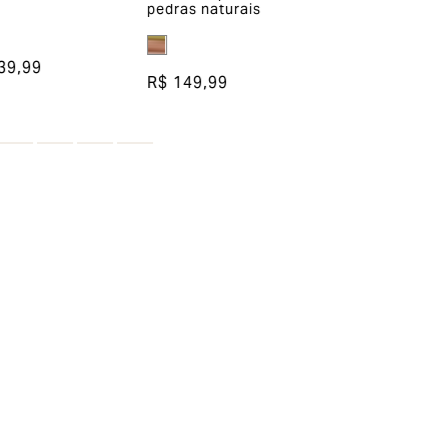
pedras naturais
tigre semijoia
39,99
R$ 149,99
R$ 169,99
ou
2
x de
R$ 84,99
esconto em sua