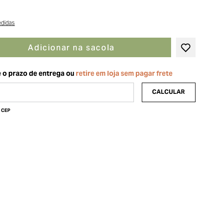
edidas
Adicionar na sacola
u CEP