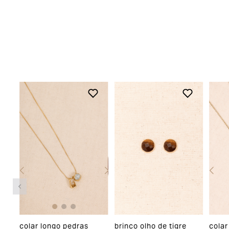
valor correspondente a(s) peça(s)
aprovada(s) para efetuar uma nova compra
pelo site.
Aah, as peças compradas na loja online
também podem ser trocadas em uma de
nossas lojas físicas, basta apresentar o
produto devidamente etiquetado junto a
nota fiscal.
Para acessar o troque fácil,
clique aqui
Devolução
O início do processo de devolução deve
ser feito em até 07 (sete) dias corridos, a
contar do recebimento do produto. A
colar longo pedras
brinco olho de tigre
colar