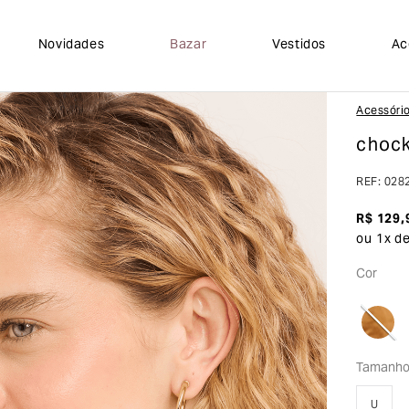
Novidades
Bazar
Vestidos
Ac
Acessóri
chock
REF
:
028
R$
129
,
ou
1
x d
Cor
Tamanh
U