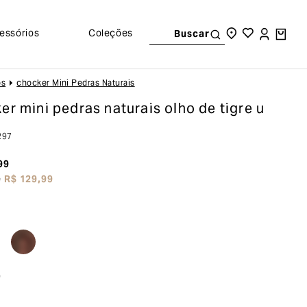
essórios
Coleções
Buscar
os
Chocker Mini Pedras Naturais
er mini pedras naturais
olho de tigre u
297
99
e
R$
129
,
99
o