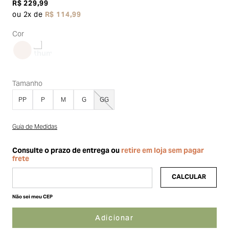
R$
229
,
99
ou
2
x de
R$
114
,
99
Cor
Tamanho
PP
P
M
G
GG
Guia de Medidas
Não sei meu CEP