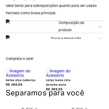
ideal tanto para sobreposições quanto para ser usado
fechado como blusa principal.
Composição do
produto
Troca e devolução
Frete Grátis acima de
Troca
R$500,00
Complete o look!
A solicitação de troca pode ser feita em até 30 (trinta)
dias corridos, a contar do recebimento do produto. Ao
escolher a modalidade troca, no final do processo de
bolsa alça camurça
calça luana reta
envio do produto e conferência interna por parte da
R$
489
,
99
detalhe aleta
Separamos para você
R$
389
,
99
Garage, você receberá um vale no valor
correspondente a(s) peça(s) aprovada(s) para efetuar
uma nova compra pelo site.