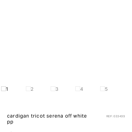
cardigan tricot serena
off white
REF
:
033499
pp