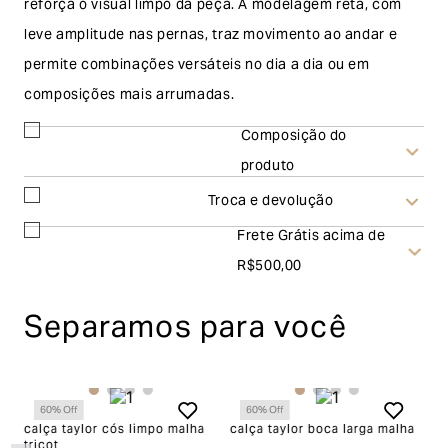
reforça o visual limpo da peça. A modelagem reta, com
leve amplitude nas pernas, traz movimento ao andar e
permite combinações versáteis no dia a dia ou em
composições mais arrumadas.
Composição do
produto
Troca e devolução
Frete Grátis acima de
Troca
R$500,00
A solicitação de troca pode ser feita em até 30 (trinta)
Separamos para você
dias corridos, a contar do recebimento do produto. Ao
escolher a modalidade troca, no final do processo de
envio do produto e conferência interna por parte da
60
% Off
60
% Off
Garage, você receberá um vale no valor
calça taylor cós limpo malha
calça taylor boca larga malha
ca
tricot