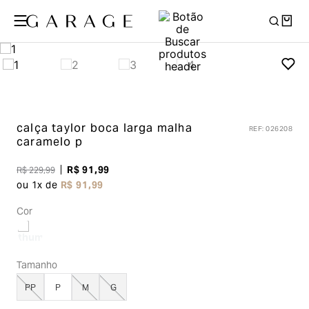
calça taylor boca larga malha
REF
:
026208
caramelo p
R$
91
,
99
R$
229
,
99
ou
1
x de
R$
91
,
99
Cor
Tamanho
PP
P
M
G