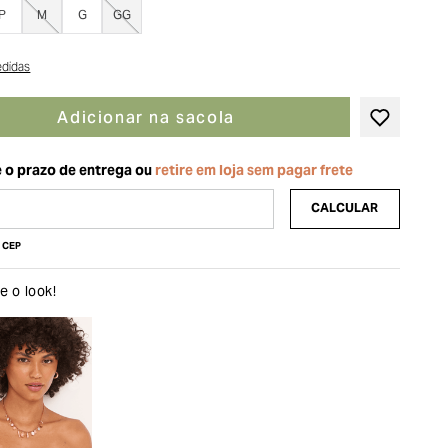
P
M
G
GG
edidas
Adicionar na sacola
u CEP
 o look!