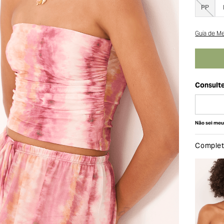
PP
Guia de M
Não sei me
Complete