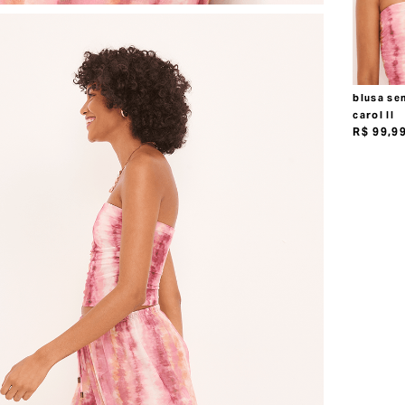
blusa sem
carol II
R$
99
,
9