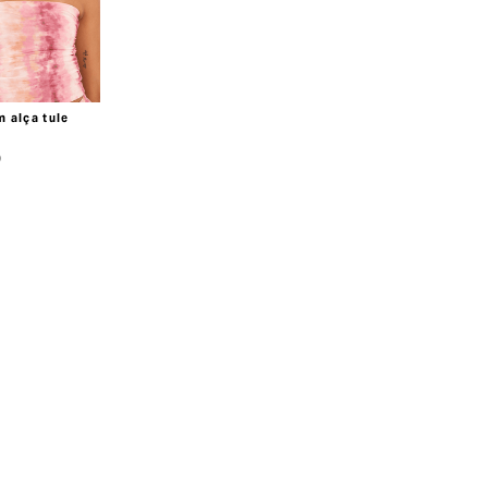
 alça tule
9