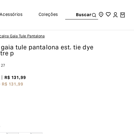
Acessórios
Coleções
Buscar
Calça Gaia Tule Pantalona
 gaia tule pantalona
est. tie dye
tre p
127
R$
131
,
99
e
R$
131
,
99
o