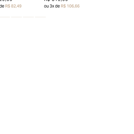
 de
R$ 82,49
ou
3
x de
R$ 106,66
ou
5
x de
R$ 85,99
esconto em sua