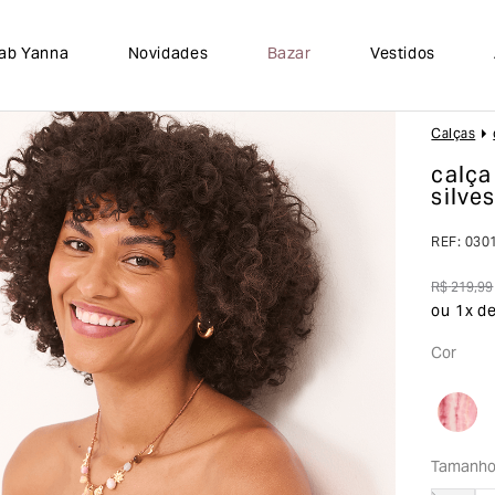
lab Yanna
Novidades
Bazar
Vestidos
Calças
calça
silves
REF
:
030
R$
219
,
99
ou
1
x d
Cor
Tamanh