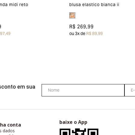
nda midi reto
blusa elastico bianca ii
9
R$ 269,99
 97,49
ou
3
x de
R$ 89,99
esconto em sua
baixe o App
ha conta
s dados