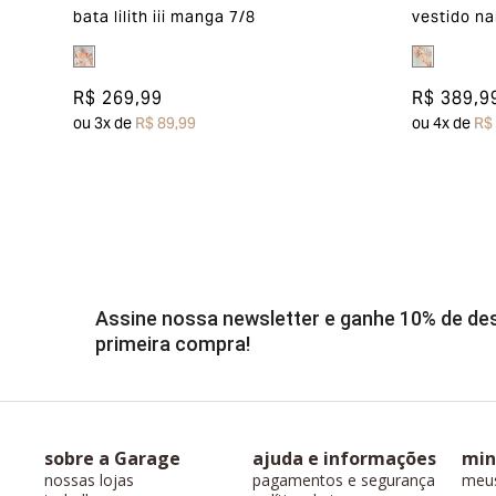
bata lilith iii manga 7/8
vestido na
R$ 269,99
R$ 389,9
ou
3
x de
R$ 89,99
ou
4
x de
R$
Assine nossa newsletter e ganhe 10% de d
primeira compra!
sobre a Garage
ajuda e informações
min
nossas lojas
pagamentos e segurança
meu