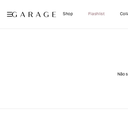
Shop
Flashlist
Col
Não s