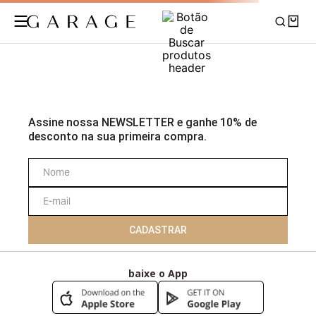
Sua busca não foi encontrada!
Não se preocupe, separamos abaixo novas coleções e produtos para
você, confira!
Voltar para home