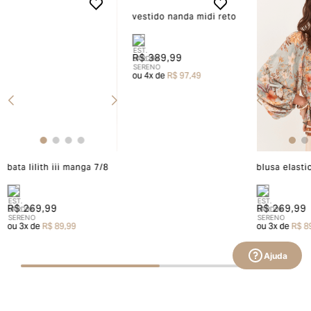
vestido nanda midi reto
R$ 389,99
ou
4
x de
R$ 97,49
bata lilith iii manga 7/8
blusa elasti
R$ 269,99
R$ 269,99
ou
3
x de
R$ 89,99
ou
3
x de
R$ 8
Ajuda