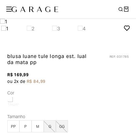
blusa luane tule longa
est. lual
REF
:
031785
da mata pp
R$
169
,
99
ou
2
x de
R$
84
,
99
Cor
Tamanho
PP
P
M
G
GG