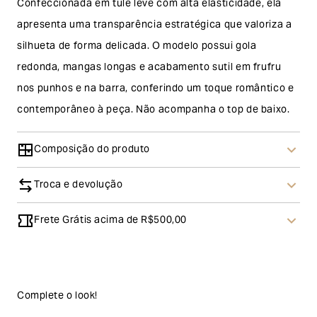
Confeccionada em tule leve com alta elasticidade, ela
apresenta uma transparência estratégica que valoriza a
silhueta de forma delicada. O modelo possui gola
redonda, mangas longas e acabamento sutil em frufru
nos punhos e na barra, conferindo um toque romântico e
contemporâneo à peça. Não acompanha o top de baixo.
Composição do produto
Troca e devolução
Frete Grátis acima de R$500,00
Troca
A solicitação de troca pode ser feita em até 30 (trinta)
dias corridos, a contar do recebimento do produto. Ao
escolher a modalidade troca, no final do processo de
Complete o look!