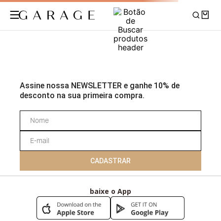
Sua busca não foi encontrada!
Não se preocupe, separamos abaixo novas coleções e produtos para
você, confira!
Voltar para home