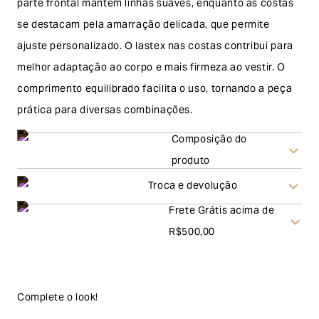
parte frontal mantém linhas suaves, enquanto as costas
se destacam pela amarração delicada, que permite
ajuste personalizado. O lastex nas costas contribui para
melhor adaptação ao corpo e mais firmeza ao vestir. O
comprimento equilibrado facilita o uso, tornando a peça
prática para diversas combinações.
Composição do
produto
Troca e devolução
Frete Grátis acima de
Troca
R$500,00
A solicitação de troca pode ser feita em até 30 (trinta)
dias corridos, a contar do recebimento do produto. Ao
escolher a modalidade troca, no final do processo de
Complete o look!