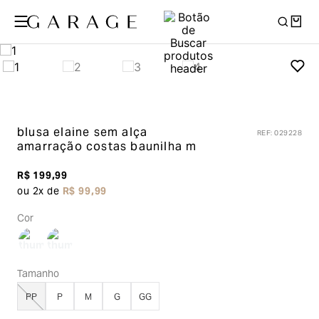
blusa elaine sem alça
REF
:
029228
amarração costas
baunilha m
R$
199
,
99
ou
2
x de
R$
99
,
99
Cor
Tamanho
PP
P
M
G
GG