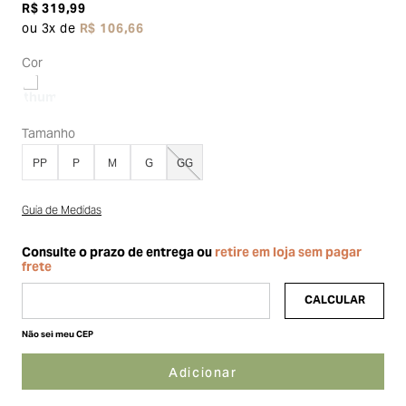
R$
319
,
99
ou
3
x de
R$
106
,
66
Cor
Tamanho
PP
P
M
G
GG
Guia de Medidas
Não sei meu CEP