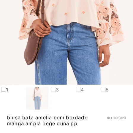
blusa bata amelia com bordado
REF
:
031823
manga ampla
bege duna pp