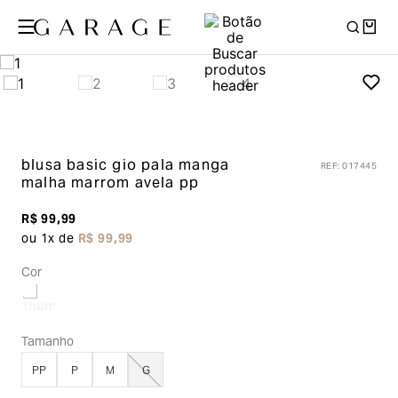
blusa basic gio pala manga
REF
:
017445
malha
marrom avela pp
R$
99
,
99
ou
1
x de
R$
99
,
99
Cor
Tamanho
PP
P
M
G