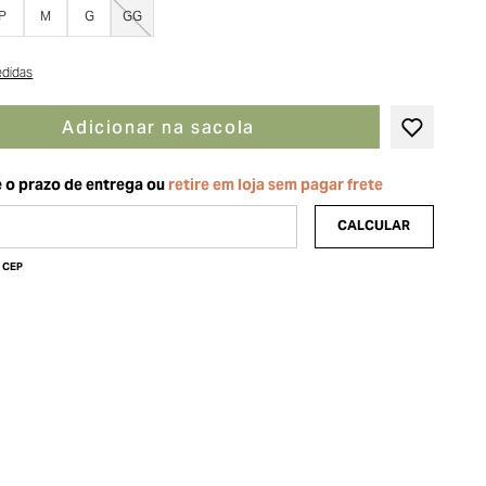
P
M
G
GG
edidas
Adicionar na sacola
u CEP