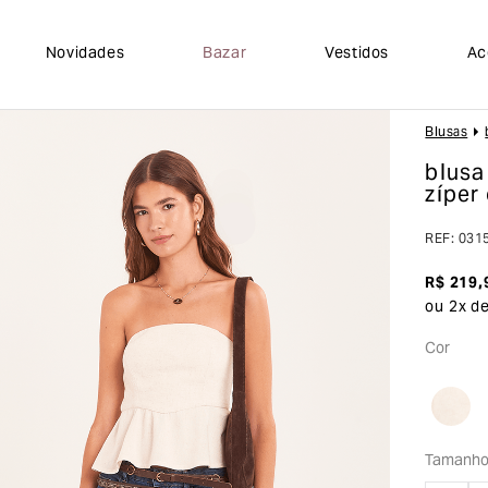
Novidades
Bazar
Vestidos
Ac
Blusas
blusa
zíper
REF
:
031
R$
219
,
ou
2
x d
Cor
Tamanh