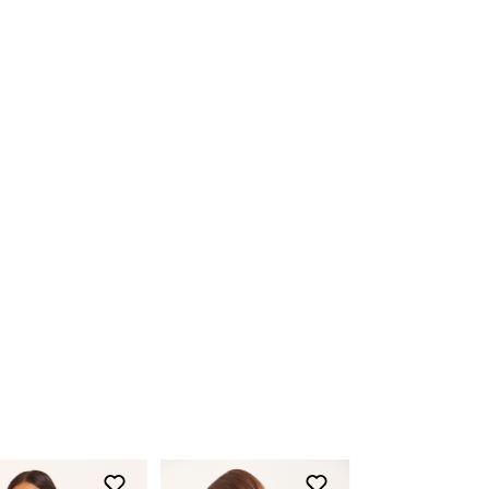
Aah, as peças compradas na loja online
também podem ser trocadas em uma de
nossas lojas físicas, basta apresentar o
produto devidamente etiquetado junto a
nota fiscal.
Para acessar o troque fácil,
clique aqui
Devolução
O início do processo de devolução deve
ser feito em até 07 (sete) dias corridos, a
contar do recebimento do produto. A
restituição do valor pago será realizada
em até 03 (três) dias após a entrada e
conferência do produto em nossa fábrica,