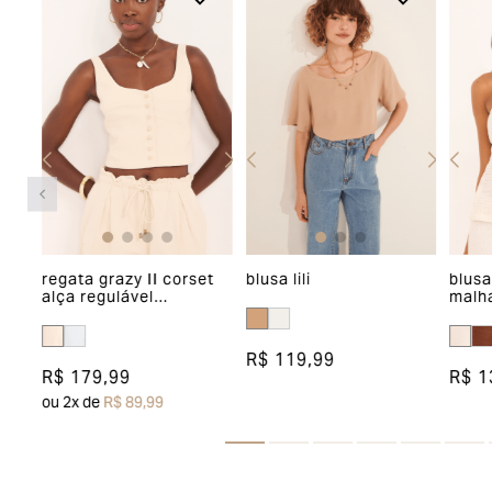
regata grazy II corset
blusa lili
blusa
l
alça regulável
malh
abotoamento frente
R$ 119,99
R$ 179,99
R$ 1
ou
2
x de
R$ 89,99