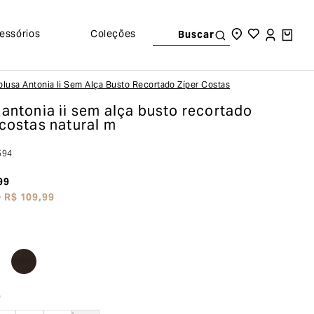
essórios
Coleções
Buscar
Blusa Antonia Ii Sem Alça Busto Recortado Zíper Costas
 antonia ii sem alça busto recortado
 costas
natural m
594
99
e
R$
109
,
99
o