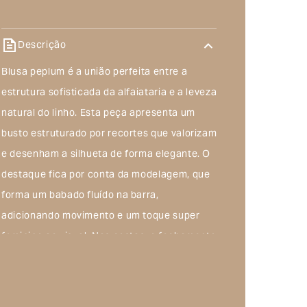
Descrição
Blusa peplum é a união perfeita entre a
estrutura sofisticada da alfaiataria e a leveza
natural do linho. Esta peça apresenta um
busto estruturado por recortes que valorizam
e desenham a silhueta de forma elegante. O
destaque fica por conta da modelagem, que
forma um babado fluído na barra,
adicionando movimento e um toque super
feminino ao visual. Nas costas, o fechamento
é feito por um prático zíper metálico de
encaixe, garantindo ajuste perfeito e
facilitando o vestir.