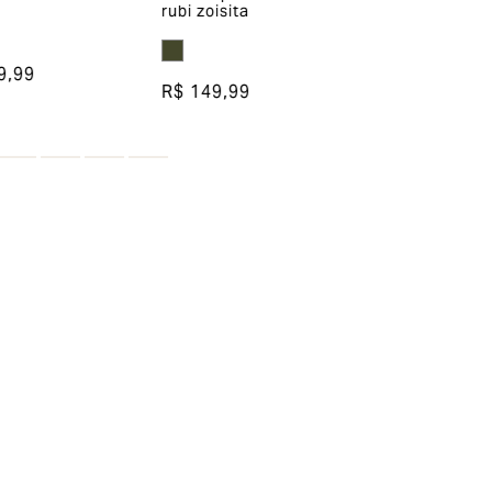
rubi zoisita
semijoia
9,99
R$ 149,99
R$ 199,99
ou
2
x de
R$ 99,99
esconto em sua