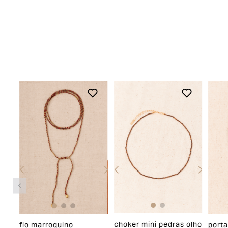
aprovada(s) para efetuar uma nova compra
pelo site.
Aah, as peças compradas na loja online
também podem ser trocadas em uma de
nossas lojas físicas, basta apresentar o
produto devidamente etiquetado junto a
nota fiscal.
Para acessar o troque fácil,
clique aqui
Devolução
O início do processo de devolução deve
ser feito em até 07 (sete) dias corridos, a
contar do recebimento do produto. A
restituição do valor pago será realizada
choker mini pedras olho
fio marroquino
porta