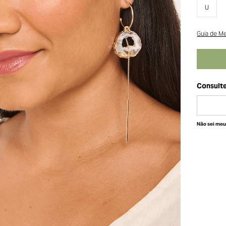
U
Guia de M
Não sei me