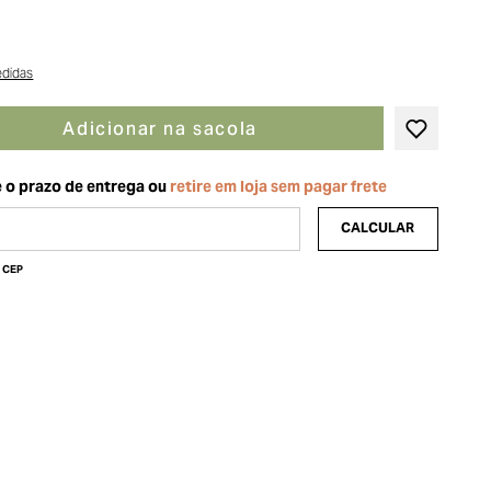
edidas
Adicionar na sacola
u CEP