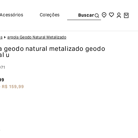
Acessórios
Coleções
Buscar
os
Argola Geodo Natural Metalizado
a geodo natural metalizado
geodo
al u
971
99
e
R$
159
,
99
o