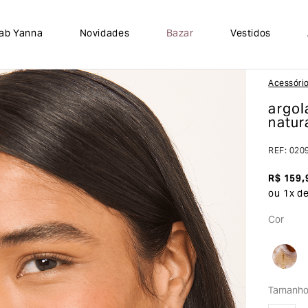
lab Yanna
Novidades
Bazar
Vestidos
Acessóri
argol
natur
REF
:
020
R$
159
,
ou
1
x d
Cor
Tamanh