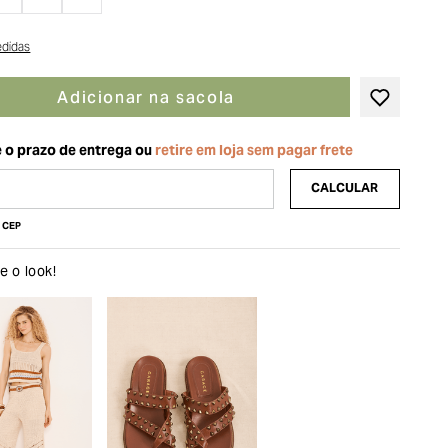
edidas
Adicionar na sacola
u CEP
 o look!