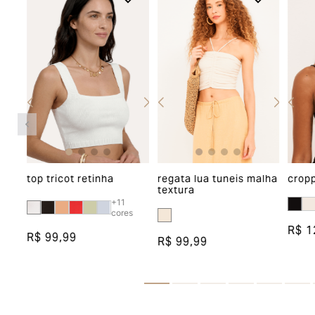
top tricot retinha
regata lua tuneis malha
crop
textura
+
11
cores
R$ 1
R$ 99,99
R$ 99,99