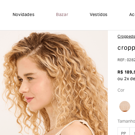
Novidades
Bazar
Vestidos
Ac
Cropped
cropp
REF
:
028
R$
189
,
ou
2
x d
Cor
Tamanh
PP