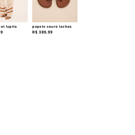
cot lupita
papete couro tachas
99
R$
389
,
99