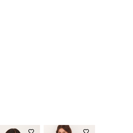
produto devidamente etiquetado junto a
nota fiscal.
Para acessar o troque fácil,
clique aqui
Devolução
O início do processo de devolução deve
ser feito em até 07 (sete) dias corridos, a
contar do recebimento do produto. A
restituição do valor pago será realizada
em até 03 (três) dias após a entrada e
conferência do produto em nossa fábrica,
clique aqui e fique por dentro dos prazos
de acordo com a opção de pagamento
escolhida.