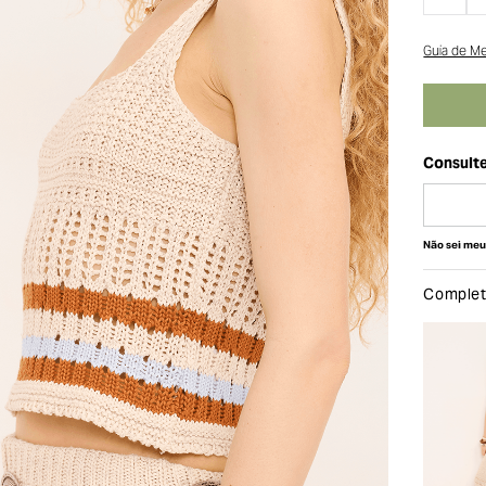
Guia de M
Não sei me
Complete