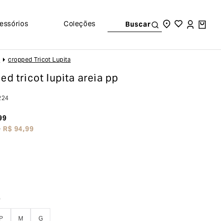
essórios
Coleções
Buscar
s
Cropped Tricot Lupita
ed tricot lupita
areia pp
224
99
e
R$
94
,
99
o
P
M
G