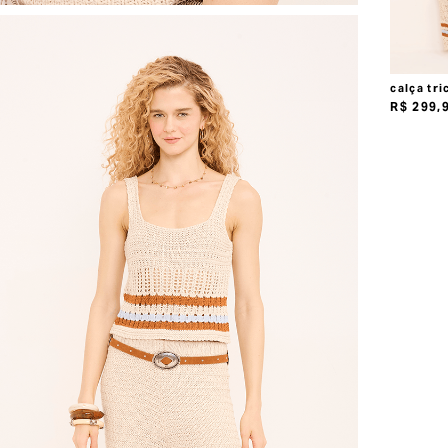
calça tri
R$
299
,