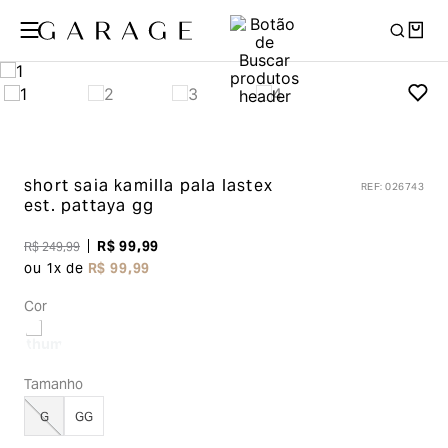
short saia kamilla pala lastex
REF
:
026743
est. pattaya gg
R$
99
,
99
R$
249
,
99
ou
1
x de
R$
99
,
99
Cor
Tamanho
G
GG