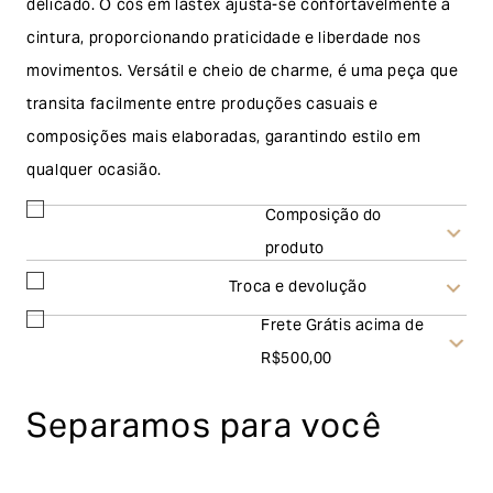
delicado. O cós em lastex ajusta-se confortavelmente à
cintura, proporcionando praticidade e liberdade nos
movimentos. Versátil e cheio de charme, é uma peça que
transita facilmente entre produções casuais e
composições mais elaboradas, garantindo estilo em
qualquer ocasião.
Composição do
produto
Troca e devolução
Frete Grátis acima de
Troca
R$500,00
A solicitação de troca pode ser feita em até 30 (trinta)
Separamos para você
dias corridos, a contar do recebimento do produto. Ao
escolher a modalidade troca, no final do processo de