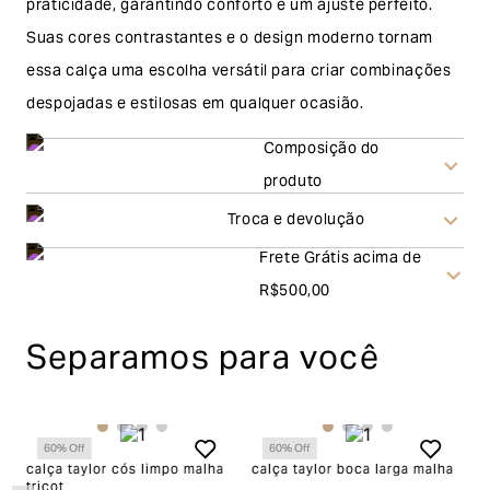
praticidade, garantindo conforto e um ajuste perfeito.
Suas cores contrastantes e o design moderno tornam
essa calça uma escolha versátil para criar combinações
despojadas e estilosas em qualquer ocasião.
Composição do
produto
Troca e devolução
Frete Grátis acima de
Troca
R$500,00
A solicitação de troca pode ser feita em até 30 (trinta)
Separamos para você
dias corridos, a contar do recebimento do produto. Ao
escolher a modalidade troca, no final do processo de
envio do produto e conferência interna por parte da
60
% Off
60
% Off
Garage, você receberá um vale no valor
calça taylor cós limpo malha
calça taylor boca larga malha
ca
tricot