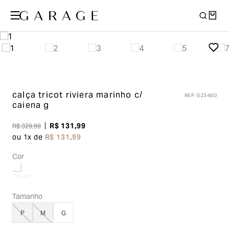
calça tricot riviera
marinho c/
REF
:
023460
caiena g
R$
131
,
99
R$
329
,
99
ou
1
x de
R$
131
,
99
Cor
Tamanho
P
M
G