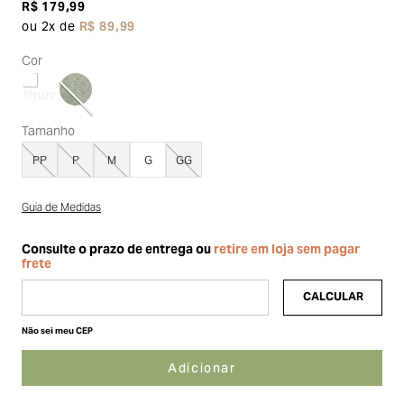
R$
179
,
99
ou
2
x de
R$
89
,
99
Cor
Tamanho
PP
P
M
G
GG
Guia de Medidas
Não sei meu CEP