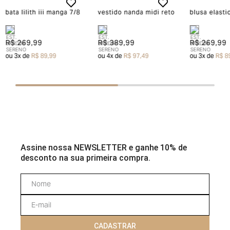
bata lilith iii manga 7/8
vestido nanda midi reto
blusa elasti
R$ 269,99
R$ 389,99
R$ 269,99
ou
3
x de
R$ 89,99
ou
4
x de
R$ 97,49
ou
3
x de
R$ 8
Assine nossa NEWSLETTER e ganhe 10% de
desconto na sua primeira compra.
CADASTRAR