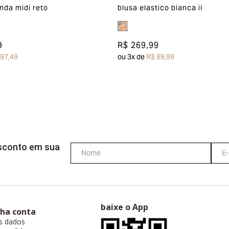
nda midi reto
blusa elastico bianca ii
9
R$ 269,99
 97,49
ou
3
x de
R$ 89,99
esconto em sua
baixe o App
ha conta
s dados