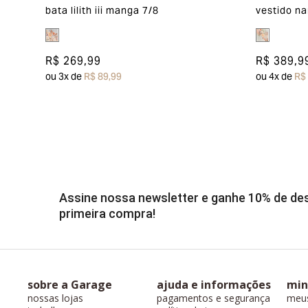
bata lilith iii manga 7/8
vestido na
R$ 269,99
R$ 389,9
ou
3
x de
R$ 89,99
ou
4
x de
R$
Assine nossa newsletter e ganhe 10% de d
primeira compra!
sobre a Garage
ajuda e informações
min
nossas lojas
pagamentos e segurança
meu