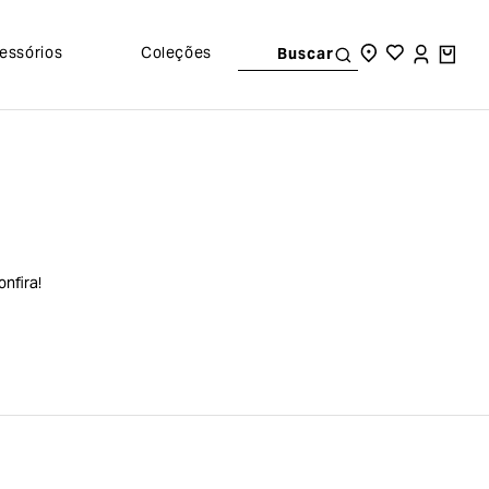
essórios
Coleções
Buscar
nfira!