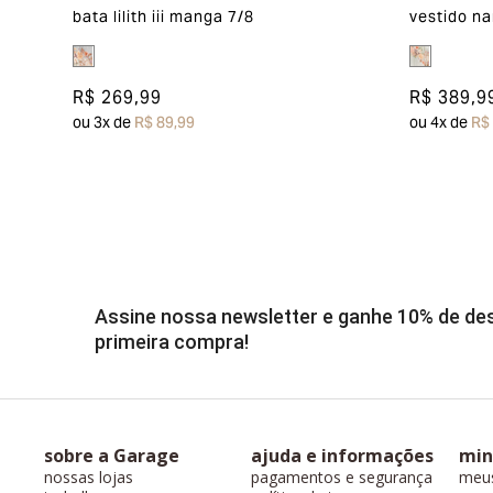
bata lilith iii manga 7/8
vestido na
R$ 269,99
R$ 389,9
ou
3
x de
R$ 89,99
ou
4
x de
R$
Assine nossa newsletter e ganhe 10% de d
primeira compra!
sobre a Garage
ajuda e informações
min
nossas lojas
pagamentos e segurança
meu