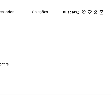
essórios
Coleções
Buscar
nfira!