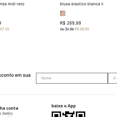
nda midi reto
blusa elastico bianca ii
9
R$ 269,99
 97,49
ou
3
x de
R$ 89,99
esconto em sua
baixe o App
ha conta
s dados