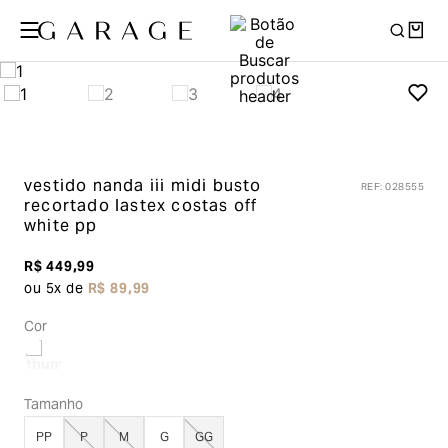
vestido nanda iii midi busto
REF
:
028555
recortado lastex costas
off
white pp
R$
449
,
99
ou
5
x de
R$
89
,
99
Cor
Tamanho
PP
P
M
G
GG