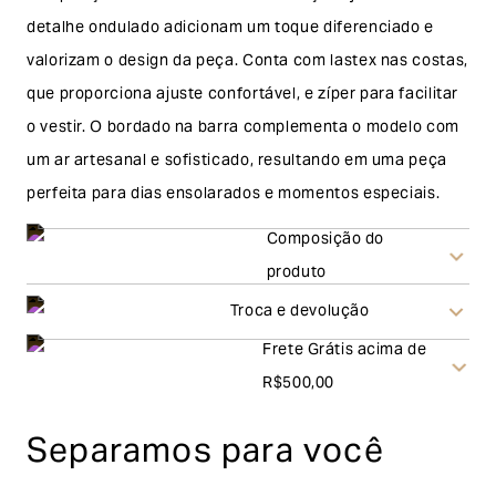
detalhe ondulado adicionam um toque diferenciado e
valorizam o design da peça. Conta com lastex nas costas,
que proporciona ajuste confortável, e zíper para facilitar
o vestir. O bordado na barra complementa o modelo com
um ar artesanal e sofisticado, resultando em uma peça
perfeita para dias ensolarados e momentos especiais.
Composição do
produto
Troca e devolução
Frete Grátis acima de
Troca
R$500,00
A solicitação de troca pode ser feita em até 30 (trinta)
Separamos para você
dias corridos, a contar do recebimento do produto. Ao
escolher a modalidade troca, no final do processo de